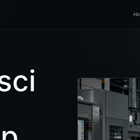
Ho
sci
ap