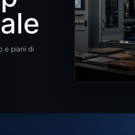
iale
o e piani di