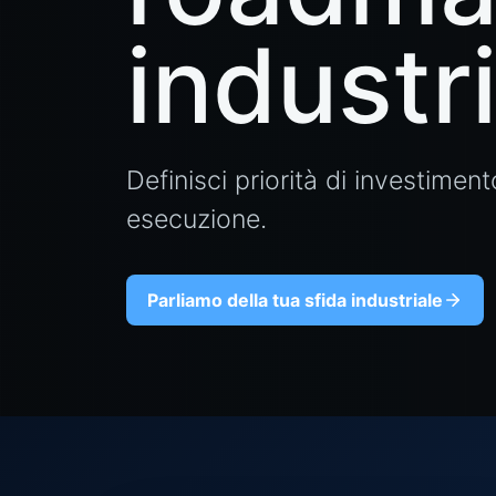
industr
Definisci priorità di investiment
esecuzione.
Parliamo della tua sfida industriale