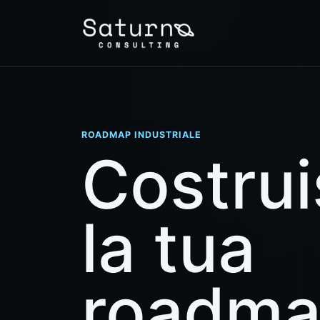
ROADMAP INDUSTRIALE
Costrui
la tua
roadm