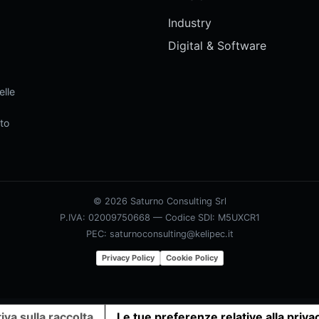
Industry
Digital & Software
elle
ato
© 2026 Saturno Consulting Srl
P.IVA: 02009750668 — Codice SDI: M5UXCR1
PEC: saturnoconsulting@kelipec.it
Privacy Policy
Cookie Policy
iva sulla raccolta
Le tue preferenze relative alla priva